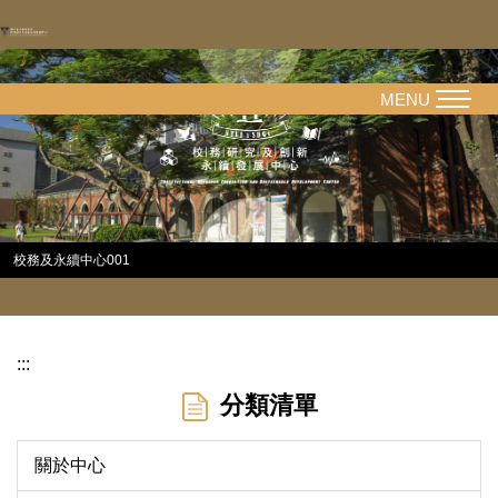
跳
到
主
要
MENU
內
容
區
校務及永續中心001
:::
分類清單
關於中心